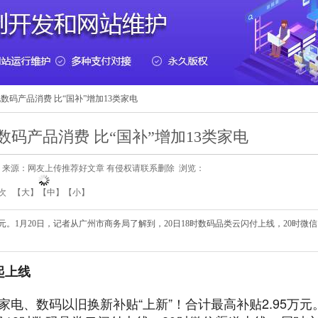
码产品消费 比“国补”增加13类家电
码产品消费 比“国补”增加13类家电
:52:01 来源：网友上传推荐好文章 有侵权请联系删除 浏览：
次 【
大
】【
中
】【
小
】
元。1月20日，记者从广州市商务局了解到，20日18时数码品类云闪付上线，20时微信
起上线
电、数码以旧换新补贴“上新”！合计最高补贴2.95万元