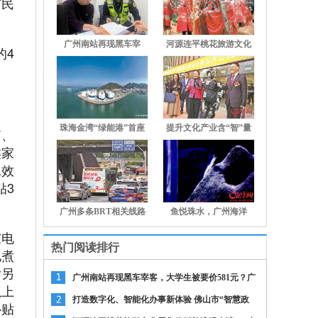
市民
广州南站再现黑车宰
河源连平桃花旅游文化
的4
客，大
周
。
珠海金湾“绿能港”首座
提升文化产业含“智”量
箱、
类家
水效
贴3
广州多条BRT相关线路
鱼悦珠水，广州海洋
计
馆“上
家电
热门阅读排行
电煮
后另
广州南站再现黑车宰客，大学生被要价581元？广
以上
州市交通部门通
打造数字化、智能化办事新体验 佛山市“智慧政
补贴