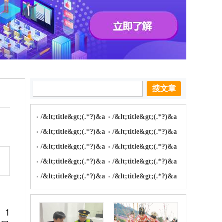
/&lt;title&gt;(.*?)&a
/&lt;title&gt;(.*?)&a
m
/&lt;title&gt;(.*?)&a
m
/&lt;title&gt;(.*?)&a
m
/&lt;title&gt;(.*?)&a
m
/&lt;title&gt;(.*?)&a
m
/&lt;title&gt;(.*?)&a
m
/&lt;title&gt;(.*?)&a
m
/&lt;title&gt;(.*?)&a
m
/&lt;title&gt;(.*?)&a
m
m
。1