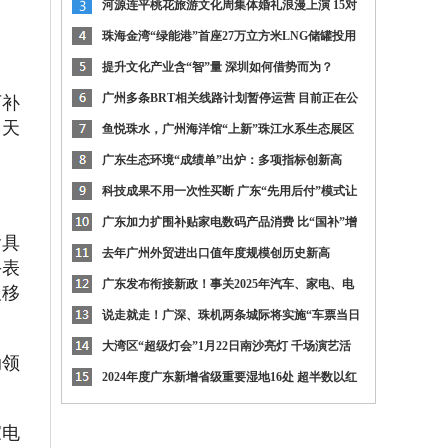
务地图”上线
河源连平桃花旅游文化周集体婚礼浪漫上演 15对
新人桃花树下共
珠海金湾“绿能港”首座27万立方米LNG储罐投用
提升文化产业含“智”量 深圳如何借势而为？
可补
广州多条BRT相关线路计划暂停运营 目前正在公
3天
开征求意见
鱼悦珠水，广州海洋馆“上新”珠江水系生态展区
广东生态环境“成绩单”出炉：多项指标创新高
科技成果不用一次性买断 广东“先用后付”模式让
企业更安心
广东加力扩围补贴家电数码产品消费 比“国补”增
含具
加13类家电
去年广州外贸进出口值年度规模创历史新高
手表
广东发布衔接新政！事关2025年汽车、家电、电
及移
动车以旧换新
说走就走！广深、珠机两条城际将实施“车票当日
一次有效”
大湾区“超级灯会”1月22日南沙亮灯 千场演艺活
动领
动精彩纷呈
2024年度广东新增省级重要湿地16处 超半数以红
树林为主要
家电