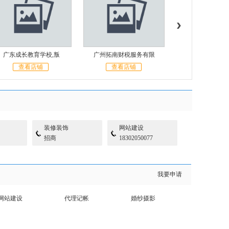
广州拓南财税服务有限
深圳市港桥旅行社有限
广州市浩浩清
查看店铺
查看店铺
查看店铺
装修装饰
网站建设
招商
18302050077
我要申请
网站建设
代理记帐
婚纱摄影