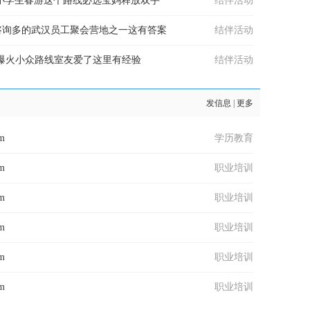
汉小学生春游这个路线必选宝妈释放双手
结伴活动
咨询多的武汉员工聚会营地之一这有答案
结伴活动
月爆火小众路线室友爱了这里有经验
结伴活动
发信息
|
更多
am
学历教育
am
职业培训
am
职业培训
am
职业培训
am
职业培训
am
职业培训