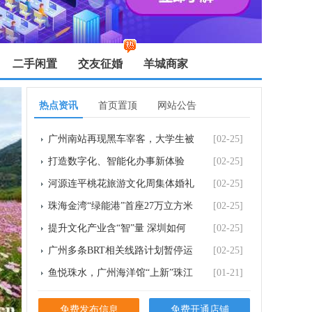
二手闲置
交友征婚
羊城商家
热点资讯
首页置顶
网站公告
广州南站再现黑车宰客，大学生被
[02-25]
要价581元？广州
打造数字化、智能化办事新体验
[02-25]
佛山市“智慧
河源连平桃花旅游文化周集体婚礼
[02-25]
浪漫上演 15
珠海金湾“绿能港”首座27万立方米
[02-25]
LNG储罐投
提升文化产业含“智”量 深圳如何
[02-25]
借势而为？
广州多条BRT相关线路计划暂停运
[02-25]
营 目前正在公
鱼悦珠水，广州海洋馆“上新”珠江
[01-21]
水系生态展区
免费发布信息
免费开通店铺