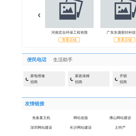
南宏合环保工程有限
广东东晟密封科技有限
广州康赢食品有限
查看店铺
查看店铺
查看店铺
便民电话
生活助手
家电维修
家政保姆
开锁
招商
招商
招商
友情链接
免备案主机
网站改版
佛山网站建设
深圳网站建设
长沙网站建设
土特产