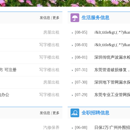
生活服务信息
发信息
|
更多
房屋出租
[08-05]
/&lt;title&gt;(.*?)&
写字楼出租
[08-03]
/&lt;title&gt;(.*?)&
写字楼出租
[08-01]
深圳传统声波漏水
方 可注册
写字楼出租
[07-31]
东莞管道破损修复，
房屋出租
[07-30]
深圳地下管网漏水
包办公
写字楼出租
[07-29]
东莞专业工业管网
全职招聘信息
发信息
|
更多
汽修保养
[06-08]
日保2万/广州外围