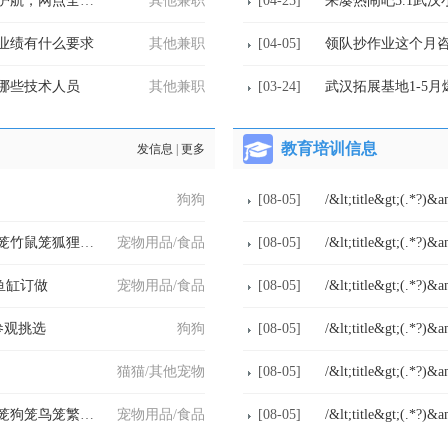
顺达快运，便宜寄件天花板！收费合理，全程护航，网点全覆盖，上
其他兼职
[04-25]
来凑热闹吧5.1武
业绩有什么要求
其他兼职
[04-05]
领队抄作业这个月
哪些技术人员
其他兼职
[03-24]
武汉拓展基地1-5
教育培训信息
发信息
|
更多
狗狗
[08-05]
/&lt;title&gt;(.*?)&
生产鸡笼鸽笼兔笼鸟笼狗笼运输笼鹌鹑笼鹧鸪笼竹鼠笼狐狸笼 鹦鹉
宠物用品/食品
[08-05]
/&lt;title&gt;(.*?)&
鱼缸订做
宠物用品/食品
[08-05]
/&lt;title&gt;(.*?)&
参观挑选
狗狗
[08-05]
/&lt;title&gt;(.*?)&
猫猫/其他宠物
[08-05]
/&lt;title&gt;(.*?)&
卖鸡笼鸽笼兔笼鹌鹑笼鹧鸪笼运输笼宠物笼猫笼狗笼鸟笼繁殖笼鸭笼
宠物用品/食品
[08-05]
/&lt;title&gt;(.*?)&