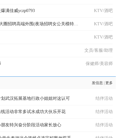
满佳威yczp0793
KTV/酒吧
广州招聘伴游+全国大圈招聘高端外围(夜场招聘女公关模特名媛空
KTV/酒吧
KTV/酒吧
文员/客服/助理
师
保健师/美容师
发信息
|
更多
计划武汉拓展基地行政小姐姐对这认可
结伴活动
路线活动非常多试水成功大伙乐开花
结伴活动
小朋友特兴奋分阶段活动家长放心
结伴活动